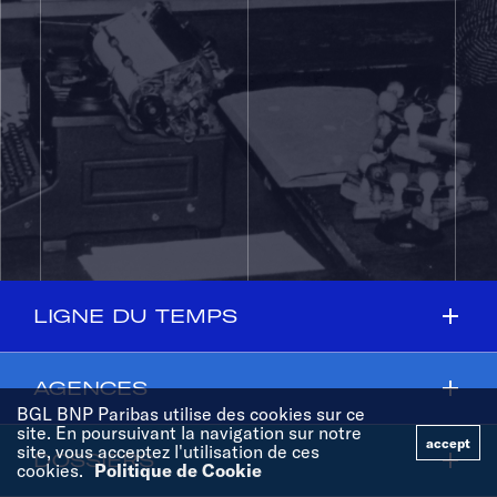
add
LIGNE DU TEMPS
add
AGENCES
Découvrez l'histoire politique, socio-
BGL BNP Paribas utilise des cookies sur ce
économique et de la BGL à travers 90 dates-
site. En poursuivant la navigation sur notre
accept
clés
site, vous acceptez l'utilisation de ces
add
DOSSIERS
Découvrez le développement du réseau des
cookies.
Politique de Cookie