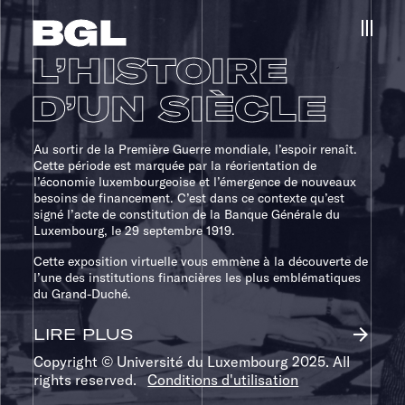
menu
L’HISTOIRE
D’UN SIÈCLE
Au sortir de la Première Guerre mondiale, l’espoir renaît.
Cette période est marquée par la réorientation de
l’économie luxembourgeoise et l’émergence de nouveaux
besoins de financement. C’est dans ce contexte qu’est
signé l’acte de constitution de la Banque Générale du
Luxembourg, le 29 septembre 1919.
Cette exposition virtuelle vous emmène à la découverte de
l’une des institutions financières les plus emblématiques
du Grand-Duché.
arrow_forward
LIRE PLUS
Copyright © Université du Luxembourg 2025. All
rights reserved.
Conditions d'utilisation